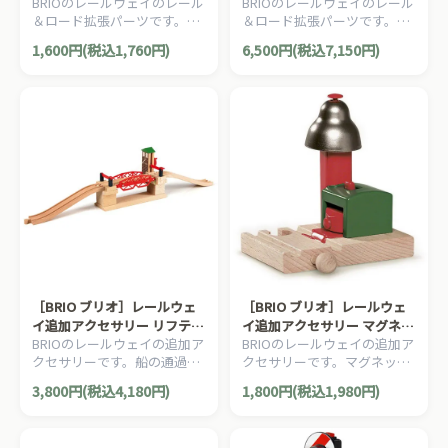
BRIOのレールウェイのレール
BRIOのレールウェイのレール
ル216mm
トレール拡張セット
＆ロード拡張パーツです。坂
＆ロード拡張パーツです。レ
レール216mm 2本セットで
ールを拡張するのに便利なポ
1,600円(税込1,760円)
6,500円(税込7,150円)
す。
イントレールのセット。11ピ
ース。
［BRIO ブリオ］レールウェ
［BRIO ブリオ］レールウェ
イ追加アクセサリー リフティ
イ追加アクセサリー マグネッ
BRIOのレールウェイの追加ア
BRIOのレールウェイの追加ア
ングブリッジ
ト式ベルシグナル
クセサリーです。船の通過時
クセサリーです。マグネット
に橋が上がる可動橋です。3
の力で音が鳴る警報機です。
3,800円(税込4,180円)
1,800円(税込1,980円)
ピース。
1ピース。