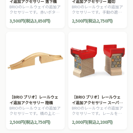
イ追加アクセサリー 落下橋
イ追加アクセサリー 踏切
BRIOのレールウェイの追加ア
BRIOのレールウェイの追加ア
クセサリーです。赤いボタン
クセサリーです。手動の遮断
を押すとブリッジが崩れま
機、2個の警報機、直線レー
3,500円(税込3,850円)
2,500円(税込2,750円)
す。早く組立てないと列車が
ル108mmが1本がセットにな
進めません！3ピース。
っています。4ピース。
［BRIO ブリオ］レールウェ
［BRIO ブリオ］レールウェ
イ追加アクセサリー 陸橋
イ追加アクセサリー スーパー
BRIOのレールウェイの追加ア
BRIOのレールウェイの追加ア
サポート
クセサリーです。橋の上と下
クセサリーです。レールを積
を通れるBRIO定番の陸橋で
み上げて2層以上のレイアウ
2,500円(税込2,750円)
2,000円(税込2,200円)
す。3ピース。
トが作れます。2ピース。