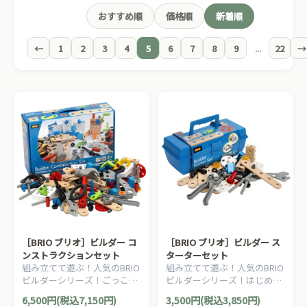
おすすめ順
価格順
新着順
←
1
2
3
4
5
6
7
8
9
...
22
→
［BRIO ブリオ］ビルダー コ
［BRIO ブリオ］ビルダー ス
ンストラクションセット
ターターセット
組み立てて遊ぶ！人気のBRIO
組み立てて遊ぶ！人気のBRIO
ビルダーシリーズ！ごっこ遊
ビルダーシリーズ！はじめて
びにもオススメなビルダー工
の組み立て遊びにオススメな
6,500円(税込7,150円)
3,500円(税込3,850円)
事セットです。
ビルダーの入門セットです。