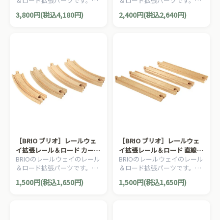
＆ロード拡張パーツです。11
＆ロード拡張パーツです。レ
ピースの追加レールセットで
イアウトを2方向に分けるこ
3,800円(税込4,180円)
2,400円(税込2,640円)
す。
とができるカーブポイントレ
ール2本セットです。
［BRIO ブリオ］レールウェ
［BRIO ブリオ］レールウェ
イ拡張レール＆ロード カーブ
イ拡張レール＆ロード 直線レ
BRIOのレールウェイのレール
BRIOのレールウェイのレール
レール170mm
ール216mm
＆ロード拡張パーツです。カ
＆ロード拡張パーツです。直
ーブレール170mm 4本セット
線レール216mm 4本セットで
1,500円(税込1,650円)
1,500円(税込1,650円)
です。
す。