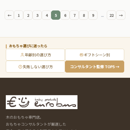
←
1
2
3
4
5
6
7
8
9
...
22
→
おもちゃ選びに迷ったら
年齢別の選び方
ギフトシーン別
失敗しない選び方
コンサルタント監修 TOP5 →
木のおもちゃ専門店。
おもちゃコンサルタントが厳選した