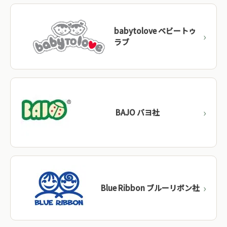
BRIO（ブリオ）
→
スウェーデン
babytolove ベビートゥ
Naef（ネフ）
→
スイス
ラブ
Oskar & Ellen
→
スウェーデン
Vulli（ヴュリ）
→
フランス
BAJO バヨ社
ドイツメーカーを見る →
Blue Ribbon ブルーリボン社