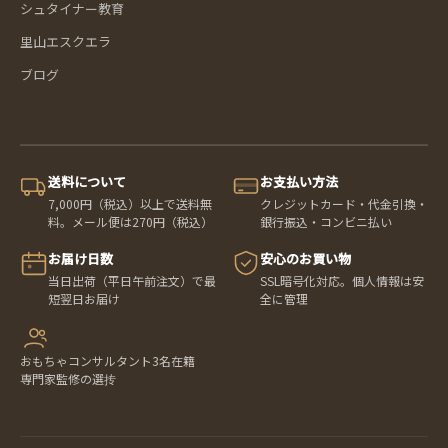
シュタイナー教育
里山エスクエラ
ブログ
送料について
お支払い方法
7,000円（税込）以上で送料無
クレジットカード・代金引換・
料。メール便は270円（税込）
銀行振込・コンビニ払い
お届け日数
安心のお買い物
当日出荷（平日午前注文）で最
SSL暗号化対応。個人情報は安
短翌日お届け
全に管理
おもちゃコンサルタント3名在籍
専門家監修の選抟