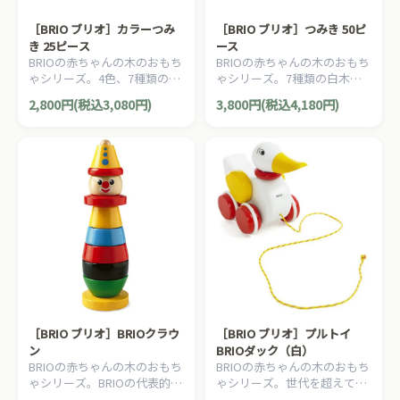
［BRIO ブリオ］カラーつみ
［BRIO ブリオ］つみき 50ピ
き 25ピース
ース
BRIOの赤ちゃんの木のおもち
BRIOの赤ちゃんの木のおもち
ゃシリーズ。4色、7種類のカ
ゃシリーズ。7種類の白木の
ラー積み木25ピースセット。
積み木50ピースセット。積み
2,800円(税込3,080円)
3,800円(税込4,180円)
積み木遊びは集中力、創造
木遊びは集中力、創造力、注
力、注意力、表現力を養いま
意力、表現力を養います。
す。
［BRIO ブリオ］BRIOクラウ
［BRIO ブリオ］プルトイ
ン
BRIOダック（白）
BRIOの赤ちゃんの木のおもち
BRIOの赤ちゃんの木のおもち
ゃシリーズ。BRIOの代表的な
ゃシリーズ。世代を超えて愛
ベストセラーの木製スタッキ
されるアヒルの木製プルトイ