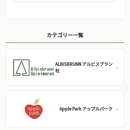
01
伝統的な製法
100年以上の歴史を持つメーカーも多く、世代を超え
カテゴリー一覧
て受け継がれてきた職人の技術が生きています。
02
厳格な安全基準
CE・EN71など、ヨーロッパの厳しい安全基準に適
ALBISBRUNN アルビスブラン
合。舐めても安心な天然塗料を使用しています。
社
03
持続可能な木材
FSC・PEFC認証を受けた森林管理木材を使用。環境
に配慮した持続可能なものづくりを実践していま
す。
Apple Park アップルパーク